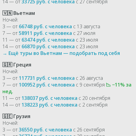
14 — от
33725 руб. с человека
с 27 сентября
🇻🇳 Вьетнам
Ночей:
3 — от
66748 руб. с человека
с 13 августа
7 — от
58911 руб. с человека
с 27 июля
11 — от
63474 руб. с человека
с 23 июля
14 — от
66870 руб. с человека
с 23 июля
→ Ещё туры во Вьетнам — подобрать под себя
🇬🇷 Греция
Ночей:
3 — от
117731 руб. с человека
с 26 августа
7 — от
100952 руб. с человека
с 9 сентября
📉 −11% за
нед.
11 — от
138037 руб. с человека
с 20 сентября
14 — от
138223 руб. с человека
с 2 сентября
🇬🇪 Грузия
Ночей:
3 — от
36550 руб. с человека
с 26 сентября