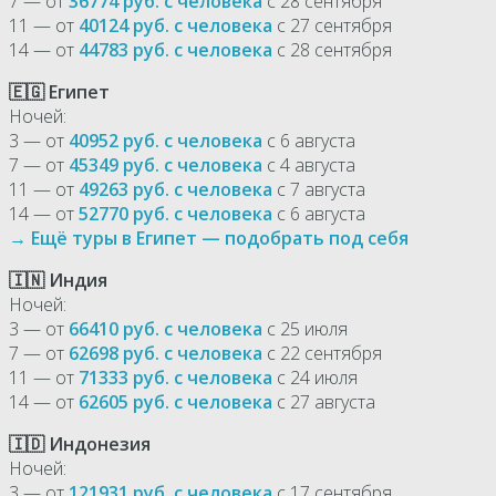
7 — от
36774 руб. с человека
с 28 сентября
11 — от
40124 руб. с человека
с 27 сентября
14 — от
44783 руб. с человека
с 28 сентября
🇪🇬 Египет
Ночей:
3 — от
40952 руб. с человека
с 6 августа
7 — от
45349 руб. с человека
с 4 августа
11 — от
49263 руб. с человека
с 7 августа
14 — от
52770 руб. с человека
с 6 августа
→ Ещё туры в Египет — подобрать под себя
🇮🇳 Индия
Ночей:
3 — от
66410 руб. с человека
с 25 июля
7 — от
62698 руб. с человека
с 22 сентября
11 — от
71333 руб. с человека
с 24 июля
14 — от
62605 руб. с человека
с 27 августа
🇮🇩 Индонезия
Ночей:
3 — от
121931 руб. с человека
с 17 сентября