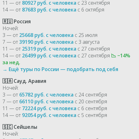
11 — от
80927 руб. с человека
с 23 сентября
14 — от
87683 руб. с человека
с 6 октября
🇷🇺 Россия
Ночей:
3 — от
25668 руб. с человека
с 25 июля
7 — от
39190 руб. с человека
с 3 августа
11 — от
25319 руб. с человека
с 27 сентября
14 — от
26499 руб. с человека
с 27 сентября
📉 −14%
за нед.
→ Ещё туры по России — подобрать под себя
🇸🇦 Сауд. Аравия
Ночей:
3 — от
65782 руб. с человека
с 24 сентября
7 — от
66110 руб. с человека
с 20 сентября
11 — от
72224 руб. с человека
с 6 сентября
14 — от
92054 руб. с человека
с 5 сентября
🇸🇨 Сейшелы
Ночей: