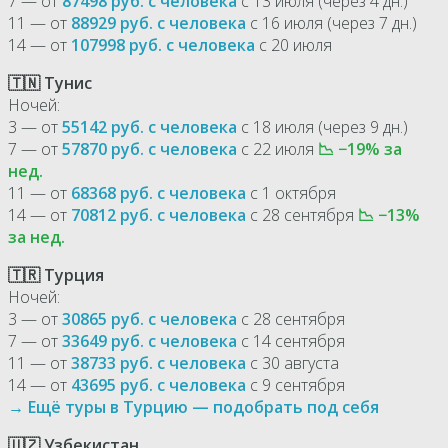
7 — от
87498 руб. с человека
с 13 июля (через 4 дн.)
11 — от
88929 руб. с человека
с 16 июля (через 7 дн.)
14 — от
107998 руб. с человека
с 20 июля
🇹🇳 Тунис
Ночей:
3 — от
55142 руб. с человека
с 18 июля (через 9 дн.)
7 — от
57870 руб. с человека
с 22 июля
📉 −19% за
нед.
11 — от
68368 руб. с человека
с 1 октября
14 — от
70812 руб. с человека
с 28 сентября
📉 −13%
за нед.
🇹🇷 Турция
Ночей:
3 — от
30865 руб. с человека
с 28 сентября
7 — от
33649 руб. с человека
с 14 сентября
11 — от
38733 руб. с человека
с 30 августа
14 — от
43695 руб. с человека
с 9 сентября
→ Ещё туры в Турцию — подобрать под себя
🇺🇿 Узбекистан