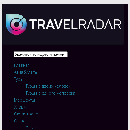
Главная
Авиабилеты
Туры
Туры на двоих человек
Туры на одного человека
Маршруты
Уловки
Околотревел
О нас
О нас