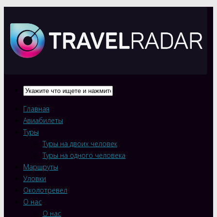
Главная
Авиабилеты
Туры
Туры на двоих человек
Туры на одного человека
Маршруты
Уловки
Околотревел
О нас
О нас