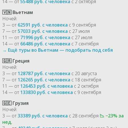
14 — от
55488 руб. с человека
с 2 октября
🇻🇳 Вьетнам
Ночей:
3 — от
62591 руб. с человека
с 9 сентября
7 — от
57033 руб. с человека
с 27 июля
11 — от
71996 руб. с человека
с 27 июля
14 — от
66486 руб. с человека
с 7 сентября
→ Ещё туры во Вьетнам — подобрать под себя
🇬🇷 Греция
Ночей:
3 — от
128787 руб. с человека
с 20 августа
7 — от
126265 руб. с человека
с 18 сентября
11 — от
126453 руб. с человека
с 2 октября
14 — от
133830 руб. с человека
с 9 сентября
🇬🇪 Грузия
Ночей:
3 — от
33389 руб. с человека
с 28 сентября
📉 −23% за
нед.