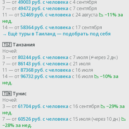
3 — от
49003 руб. с человека
с 4 сентября
7 — от
49472 руб. с человека
с 7 сентября
11 — от
52469 руб. с человека
с 24 августа
📉 −11% за
нед.
14 — от
58364 руб. с человека
с 17 сентября
→ Ещё туры в Таиланд — подобрать под себя
🇹🇿 Танзания
Ночей:
3 — от
80244 руб. с человека
с 7 июля (⚡через 2 дн.)
7 — от
86143 руб. с человека
с 21 июля
11 — от
87368 руб. с человека
с 16 июля
14 — от
96732 руб. с человека
с 16 июля
📉 −10% за
нед.
🇹🇳 Тунис
Ночей:
3 — от
61704 руб. с человека
с 16 сентября
📉 −29% за
нед.
7 — от
60526 руб. с человека
с 15 июля (через 10 дн.)
📉
−28% за нед.