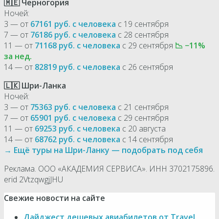
🇲🇪 Черногория
Ночей:
3 — от
67161 руб. с человека
с 19 сентября
7 — от
76186 руб. с человека
с 28 сентября
11 — от
71168 руб. с человека
с 29 сентября
📉 −11%
за нед.
14 — от
82819 руб. с человека
с 26 сентября
🇱🇰 Шри-Ланка
Ночей:
3 — от
75363 руб. с человека
с 21 сентября
7 — от
65901 руб. с человека
с 29 сентября
11 — от
69253 руб. с человека
с 20 августа
14 — от
68762 руб. с человека
с 14 сентября
→ Ещё туры на Шри-Ланку — подобрать под себя
Реклама. ООО «АКАДЕМИЯ СЕРВИСА». ИНН 3702175896.
erid 2VtzqwgjJHU
Свежие новости на сайте
Дайджест дешевых авиабилетов от Travel