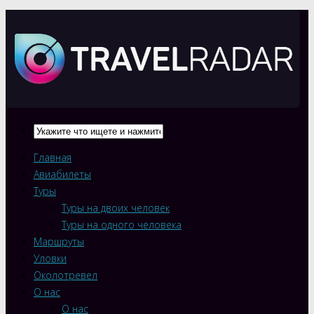
Главная
Авиабилеты
Туры
Туры на двоих человек
Туры на одного человека
Маршруты
Уловки
Околотревел
О нас
О нас