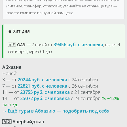
(питание, трансфер, страховка) уточняйте на странице тура —
просто кликните по нужной вам цене.
🔥 Хит дня
39456 руб. с человека
🇦🇪
ОАЭ
— 7 ночей от
, вылет 4
сентября (через 61 дн.)
Абхазия
Ночей:
3 — от
20244 руб. с человека
с 24 сентября
7 — от
22821 руб. с человека
с 26 сентября
11 — от
23755 руб. с человека
с 24 сентября
14 — от
25072 руб. с человека
с 24 сентября
📉 −12%
за нед.
→ Ещё туры в Абхазию — подобрать под себя
🇦🇿 Азербайджан