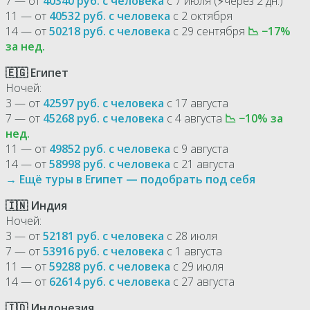
7 — от
40340 руб. с человека
с 7 июля (⚡через 2 дн.)
11 — от
40532 руб. с человека
с 2 октября
14 — от
50218 руб. с человека
с 29 сентября
📉 −17%
за нед.
🇪🇬 Египет
Ночей:
3 — от
42597 руб. с человека
с 17 августа
7 — от
45268 руб. с человека
с 4 августа
📉 −10% за
нед.
11 — от
49852 руб. с человека
с 9 августа
14 — от
58998 руб. с человека
с 21 августа
→ Ещё туры в Египет — подобрать под себя
🇮🇳 Индия
Ночей:
3 — от
52181 руб. с человека
с 28 июля
7 — от
53916 руб. с человека
с 1 августа
11 — от
59288 руб. с человека
с 29 июля
14 — от
62614 руб. с человека
с 27 августа
🇮🇩 Индонезия