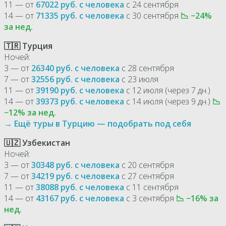
11 — от
67022 руб. с человека
с 24 сентября
14 — от
71335 руб. с человека
с 30 сентября
📉 −24%
за нед.
🇹🇷 Турция
Ночей:
3 — от
26340 руб. с человека
с 28 сентября
7 — от
32556 руб. с человека
с 23 июля
11 — от
39190 руб. с человека
с 12 июля (через 7 дн.)
14 — от
39373 руб. с человека
с 14 июля (через 9 дн.)
📉
−12% за нед.
→ Ещё туры в Турцию — подобрать под себя
🇺🇿 Узбекистан
Ночей:
3 — от
30348 руб. с человека
с 20 сентября
7 — от
34219 руб. с человека
с 27 сентября
11 — от
38088 руб. с человека
с 11 сентября
14 — от
43167 руб. с человека
с 3 сентября
📉 −16% за
нед.