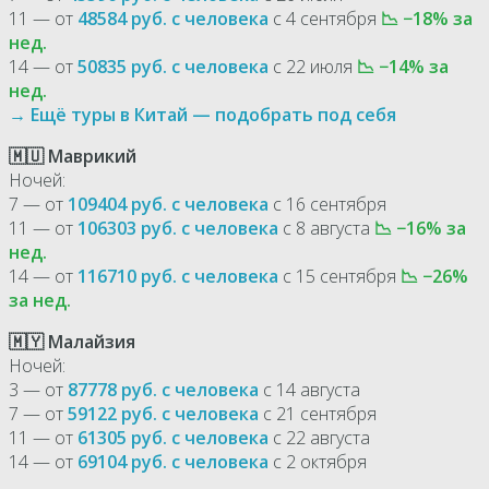
11 — от
48584 руб. с человека
с 4 сентября
📉 −18% за
нед.
14 — от
50835 руб. с человека
с 22 июля
📉 −14% за
нед.
→ Ещё туры в Китай — подобрать под себя
🇲🇺 Маврикий
Ночей:
7 — от
109404 руб. с человека
с 16 сентября
11 — от
106303 руб. с человека
с 8 августа
📉 −16% за
нед.
14 — от
116710 руб. с человека
с 15 сентября
📉 −26%
за нед.
🇲🇾 Малайзия
Ночей:
3 — от
87778 руб. с человека
с 14 августа
7 — от
59122 руб. с человека
с 21 сентября
11 — от
61305 руб. с человека
с 22 августа
14 — от
69104 руб. с человека
с 2 октября