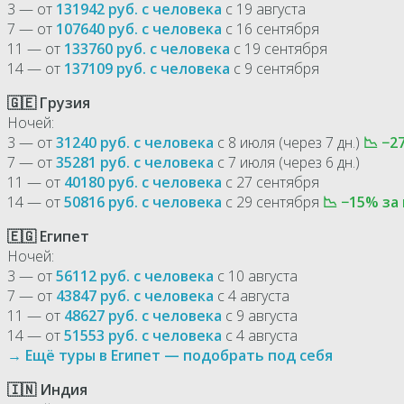
3 — от
131942 руб. с человека
с 19 августа
7 — от
107640 руб. с человека
с 16 сентября
11 — от
133760 руб. с человека
с 19 сентября
14 — от
137109 руб. с человека
с 9 сентября
🇬🇪 Грузия
Ночей:
3 — от
31240 руб. с человека
с 8 июля (через 7 дн.)
📉 −2
7 — от
35281 руб. с человека
с 7 июля (через 6 дн.)
11 — от
40180 руб. с человека
с 27 сентября
14 — от
50816 руб. с человека
с 29 сентября
📉 −15% за
🇪🇬 Египет
Ночей:
3 — от
56112 руб. с человека
с 10 августа
7 — от
43847 руб. с человека
с 4 августа
11 — от
48627 руб. с человека
с 9 августа
14 — от
51553 руб. с человека
с 4 августа
→ Ещё туры в Египет — подобрать под себя
🇮🇳 Индия