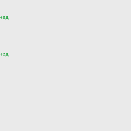
 нед.
 нед.