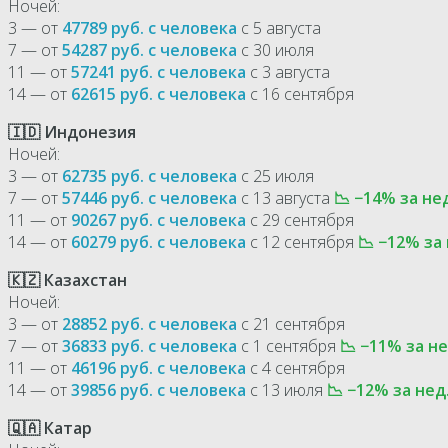
Ночей:
3 — от
47789 руб. с человека
с 5 августа
7 — от
54287 руб. с человека
с 30 июля
11 — от
57241 руб. с человека
с 3 августа
14 — от
62615 руб. с человека
с 16 сентября
🇮🇩 Индонезия
Ночей:
3 — от
62735 руб. с человека
с 25 июля
7 — от
57446 руб. с человека
с 13 августа
📉 −14% за не
11 — от
90267 руб. с человека
с 29 сентября
14 — от
60279 руб. с человека
с 12 сентября
📉 −12% за
🇰🇿 Казахстан
Ночей:
3 — от
28852 руб. с человека
с 21 сентября
7 — от
36833 руб. с человека
с 1 сентября
📉 −11% за не
11 — от
46196 руб. с человека
с 4 сентября
14 — от
39856 руб. с человека
с 13 июля
📉 −12% за нед
🇶🇦 Катар