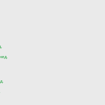
д.
 нед.
д.
.