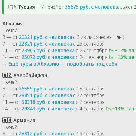
35675 руб. с человека
🇹🇷
Турция
— 7 ночей от
, вылет 
Абхазия
Ночей:
3 — от
20321 руб. с человека
с 3 июля (⚡через 1 дн.)
7 — от
22821 руб. с человека
с 26 сентября
11 — от
23905 руб. с человека
с 25 сентября
📉 −12% за
14 — от
25072 руб. с человека
с 24 сентября
📉 −13% за
→ Ещё туры в Абхазию — подобрать под себя
🇦🇿 Азербайджан
Ночей:
3 — от
26559 руб. с человека
с 15 сентября
7 — от
28451 руб. с человека
с 27 сентября
11 — от
50318 руб. с человека
с 2 сентября
14 — от
29849 руб. с человека
с 4 сентября
📉 −13% за н
🇦🇲 Армения
Ночей:
3 — от
28812 руб. с человека
с 16 сентября