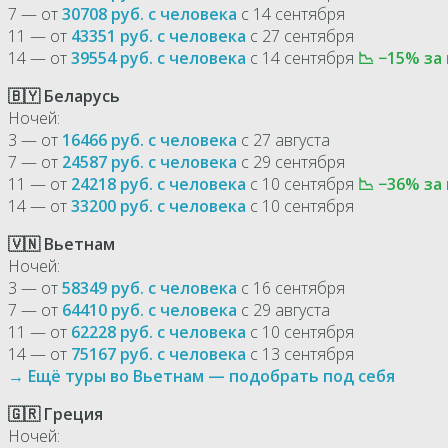
7 — от
30708 руб. с человека
с 14 сентября
11 — от
43351 руб. с человека
с 27 сентября
14 — от
39554 руб. с человека
с 14 сентября
📉 −15% за
🇧🇾 Беларусь
Ночей:
3 — от
16466 руб. с человека
с 27 августа
7 — от
24587 руб. с человека
с 29 сентября
11 — от
24218 руб. с человека
с 10 сентября
📉 −36% за
14 — от
33200 руб. с человека
с 10 сентября
🇻🇳 Вьетнам
Ночей:
3 — от
58349 руб. с человека
с 16 сентября
7 — от
64410 руб. с человека
с 29 августа
11 — от
62228 руб. с человека
с 10 сентября
14 — от
75167 руб. с человека
с 13 сентября
→ Ещё туры во Вьетнам — подобрать под себя
🇬🇷 Греция
Ночей: