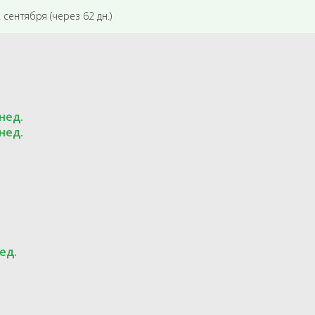
2 сентября (через 62 дн.)
 нед.
 нед.
ед.