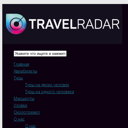
Главная
Авиабилеты
Туры
Туры на двоих человек
Туры на одного человека
Маршруты
Уловки
Околотревел
О нас
О нас