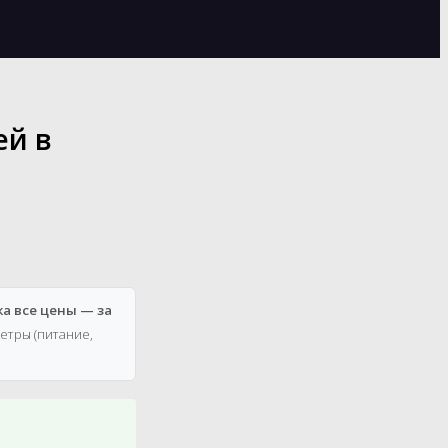
ей в
ка все цены — за
етры (питание,