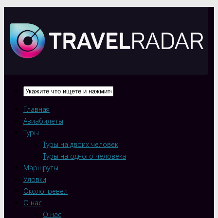
Главная
Авиабилеты
Туры
Туры на двоих человек
Туры на одного человека
Маршруты
Уловки
Околотревел
О нас
О нас