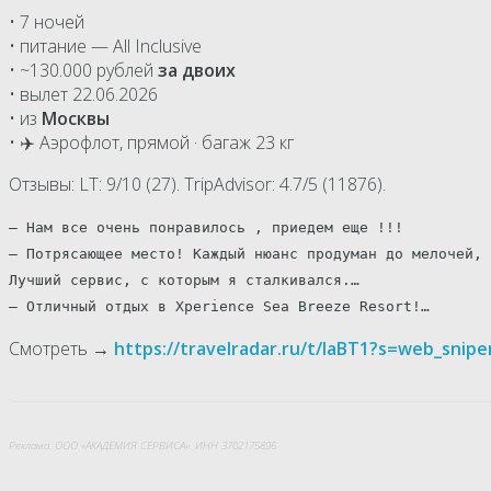
• 7 ночей
• питание — All Inclusive
• ~130.000 рублей
за двоих
• вылет 22.06.2026
• из
Москвы
• ✈️ Аэрофлот, прямой · багаж 23 кг
Отзывы: LT: 9/10 (27). TripAdvisor: 4.7/5 (11876).
— Нам все очень понравилось , приедем еще !!!
— Потрясающее место! Каждый нюанс продуман до мелочей, 
Лучший сервис, с которым я сталкивался.…
— Отличный отдых в Xperience Sea Breeze Resort!…
Смотреть →
https://travelradar.ru/t/laBT1?s=web_snip
Реклама. ООО «АКАДЕМИЯ СЕРВИСА». ИНН 3702175896