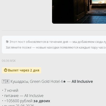
🎯 Этот пост обновляется в течение дня — мы добавляем сюда 
Загляните позже — новые находки появляются каждые пару часо
06:36 MSK
⏱ Вылет через 2 дня
🇹🇷 Кушадасы, Green Gold Hotel 4★ —
All Inclusive
• 7 ночей
• питание — All Inclusive
• ~105600 рублей
за двоих
• вылет 21.06.2026