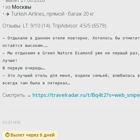
• из
Москвы
• ✈️ Turkish Airlines, прямой · багаж 20 кг
Отзывы: LT: 9/10 (14). TripAdvisor: 4.5/5 (6579).
— Отдыхали в данном отеле повторно. Хотелось бы отметит
остаётся высоким.…
— Мы отдыхаем в Green Nature Diamond уже не первый раз,
лучше!
В первую очередь…
— Это лучший отель для меня, ездили семьей, влюбилась в
всегда там была в пятерках…
Смотреть →
https://travelradar.ru/t/Bq4t2?s=web_sni
06:33 MSK
⏱ Вылет через 6 дней