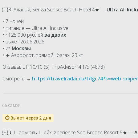
🇹🇷 Аланья, Senza Sunset Beach Hotel 4★ —
Ultra All Incl
• 7 ночей
• питание — Ultra All Inclusive
• ~125.000 рублей
за двоих
• вылет 26.06.2026
• из
Москвы
• ✈️ Аэрофлот, прямой · багаж 23 кг
Отзывы: LT: 10/10 (5). TripAdvisor: 4.1/5 (4878).
Смотреть →
https://travelradar.ru/t/Igc74?s=web_snip
06:32 MSK
⏱ Вылет через 2 дня
🇪🇬 Шарм-эль-Шейх, Xperience Sea Breeze Resort 5★ —
A