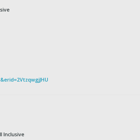
usive
er&erid=2VtzqwgjJHU
ll Inclusive