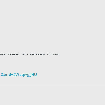
чувствуешь себя желанным гостем.
er&erid=2VtzqwgjJHU