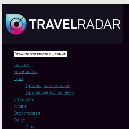
Главная
Авиабилеты
Туры
Туры на двоих человек
Туры на одного человека
Маршруты
Уловки
Околотревел
О нас
О нас