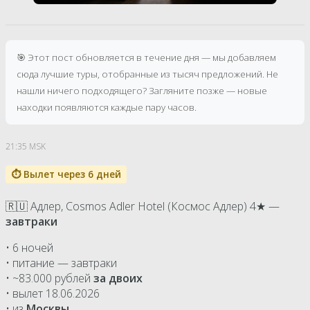
🎯 Этот пост обновляется в течение дня — мы добавляем
сюда лучшие туры, отобранные из тысяч предложений. Не
нашли ничего подходящего? Загляните позже — новые
находки появляются каждые пару часов.
21:35 MSK
⏱ Вылет через 6 дней
🇷🇺 Адлер, Cosmos Adler Hotel (Космос Адлер) 4★ —
завтраки
• 6 ночей
• питание — завтраки
• ~83.000 рублей
за двоих
• вылет 18.06.2026
• из
Москвы