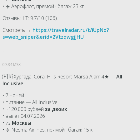
• ✈️ Аэрофлот, прямой · багаж 23 кг
Отзывы: LT: 9.7/10 (106).
Смотреть →
https://travelradar.ru/t/iUpNo?
s=web_sniper&erid=2VtzqwgjJHU
09:34 MSK
🇪🇬 Хургада, Coral Hills Resort Marsa Alam 4★ —
All
Inclusive
• 7 ночей
• питание — All Inclusive
• ~120.000 рублей
за двоих
• вылет 04.07.2026
• из
Москвы
• ✈️ Nesma Airlines, прямой · багаж 15 кг