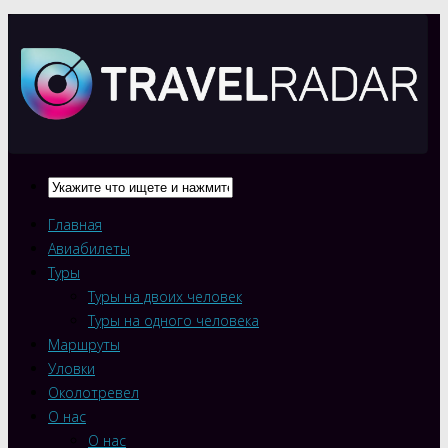
Главная
Авиабилеты
Туры
Туры на двоих человек
Туры на одного человека
Маршруты
Уловки
Околотревел
О нас
О нас