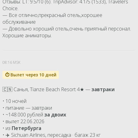
Отзывы: LT: 9.5/10 (6). TripAdvisor: 4.1/5 (1533), Travelers
Choice.
— Все отлично,прекрасный отель,хорошее
обслуживание
— Довольно хороший отель,очень приятный персонал.
Хорошие аниматоры.
08:16 MSK
⏱ Вылет через 10 дней
🇨🇳 Санья, Tianze Beach Resort 4★ —
завтраки
• 10 ночей
• питание — завтраки
• ~148.000 рублей
за двоих
• вылет 22.06.2026
• из
Петербурга
• ✈️ Sichuan Airlines, пересадка · багаж 23 кг