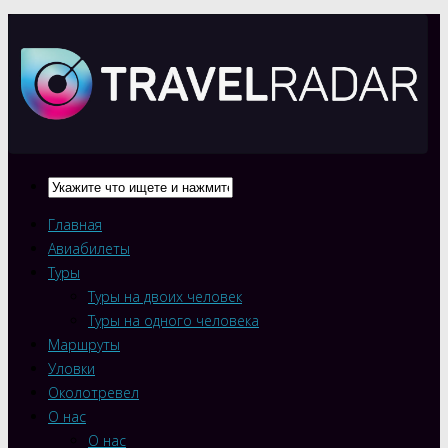
Главная
Авиабилеты
Туры
Туры на двоих человек
Туры на одного человека
Маршруты
Уловки
Околотревел
О нас
О нас