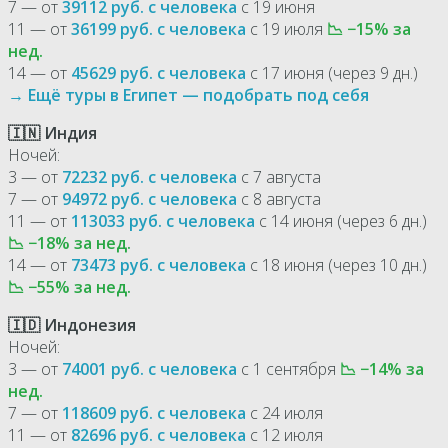
7 — от
39112 руб. с человека
с 19 июня
11 — от
36199 руб. с человека
с 19 июля
📉 −15% за
нед.
14 — от
45629 руб. с человека
с 17 июня (через 9 дн.)
→ Ещё туры в Египет — подобрать под себя
🇮🇳 Индия
Ночей:
3 — от
72232 руб. с человека
с 7 августа
7 — от
94972 руб. с человека
с 8 августа
11 — от
113033 руб. с человека
с 14 июня (через 6 дн.)
📉 −18% за нед.
14 — от
73473 руб. с человека
с 18 июня (через 10 дн.)
📉 −55% за нед.
🇮🇩 Индонезия
Ночей:
3 — от
74001 руб. с человека
с 1 сентября
📉 −14% за
нед.
7 — от
118609 руб. с человека
с 24 июля
11 — от
82696 руб. с человека
с 12 июля