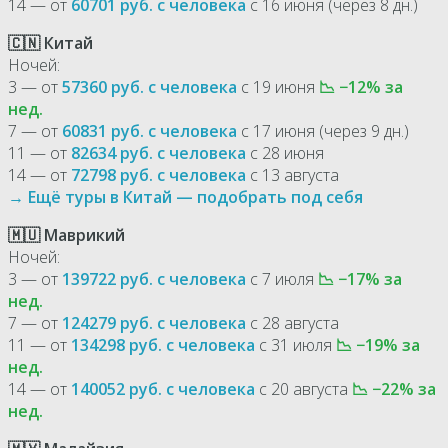
14 — от
60701 руб. с человека
с 16 июня (через 8 дн.)
🇨🇳 Китай
Ночей:
3 — от
57360 руб. с человека
с 19 июня
📉 −12% за
нед.
7 — от
60831 руб. с человека
с 17 июня (через 9 дн.)
11 — от
82634 руб. с человека
с 28 июня
14 — от
72798 руб. с человека
с 13 августа
→ Ещё туры в Китай — подобрать под себя
🇲🇺 Маврикий
Ночей:
3 — от
139722 руб. с человека
с 7 июля
📉 −17% за
нед.
7 — от
124279 руб. с человека
с 28 августа
11 — от
134298 руб. с человека
с 31 июля
📉 −19% за
нед.
14 — от
140052 руб. с человека
с 20 августа
📉 −22% за
нед.