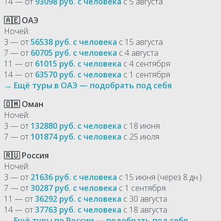
14 — от
93098 руб. с человека
с 5 августа
🇦🇪 ОАЭ
Ночей:
3 — от
56538 руб. с человека
с 15 августа
7 — от
60705 руб. с человека
с 4 августа
11 — от
61015 руб. с человека
с 4 сентября
14 — от
63570 руб. с человека
с 1 сентября
→ Ещё туры в ОАЭ — подобрать под себя
🇴🇲 Оман
Ночей:
3 — от
132880 руб. с человека
с 18 июня
7 — от
101874 руб. с человека
с 25 июля
🇷🇺 Россия
Ночей:
3 — от
21636 руб. с человека
с 15 июня (через 8 дн.)
7 — от
30287 руб. с человека
с 1 сентября
11 — от
36292 руб. с человека
с 30 августа
14 — от
37763 руб. с человека
с 18 августа
→ Ещё туры по России — подобрать под себя