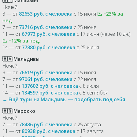
🇲🇾 Малайзия
Ночей:
3 — от
82653 руб. с человека
с 15 июля
📉 −23% за
нед.
7 — от
73716 руб. с человека
с 25 июня
11 — от
67973 руб. с человека
с 17 июня (через 10 дн.)
📉 −12% за нед.
14 — от
77880 руб. с человека
с 25 июня
🇲🇻 Мальдивы
Ночей:
3 — от
76619 руб. с человека
с 15 июля
7 — от
97061 руб. с человека
с 22 июля
11 — от
137602 руб. с человека
с 8 июля
14 — от
134597 руб. с человека
с 5 сентября
→ Ещё туры на Мальдивы — подобрать под себя
🇲🇦 Марокко
Ночей:
7 — от
78486 руб. с человека
с 25 августа
11 — от
80938 руб. с человека
с 17 августа