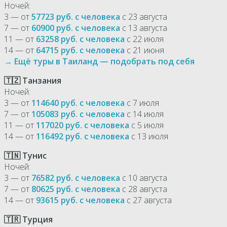
Ночей:
3 — от
57723 руб. с человека
с 23 августа
7 — от
60900 руб. с человека
с 13 августа
11 — от
63258 руб. с человека
с 22 июля
14 — от
64715 руб. с человека
с 21 июня
→ Ещё туры в Таиланд — подобрать под себя
🇹🇿 Танзания
Ночей:
3 — от
114640 руб. с человека
с 7 июля
7 — от
105083 руб. с человека
с 14 июля
11 — от
117020 руб. с человека
с 5 июля
14 — от
116492 руб. с человека
с 13 июля
🇹🇳 Тунис
Ночей:
3 — от
76582 руб. с человека
с 10 августа
7 — от
80625 руб. с человека
с 28 августа
14 — от
93615 руб. с человека
с 27 августа
🇹🇷 Турция