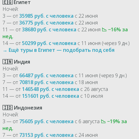
🇪🇬 Египет
Ночей:
3 — от
35985 руб. с человека
с 22 июня
7 — от
36775 руб. с человека
с 22 июня
11 — от
38680 руб. с человека
с 22 июня
📉 −16% за
нед.
14 — от
50299 руб. с человека
с 11 июня (через 9 дн.)
→ Ещё туры в Египет — подобрать под себя
🇮🇳 Индия
Ночей:
3 — от
66487 руб. с человека
с 11 июня (через 9 дн.)
7 — от
70818 руб. с человека
с 18 июня
11 — от
146548 руб. с человека
с 26 августа
14 — от
151601 руб. с человека
с 10 июля
🇮🇩 Индонезия
Ночей:
3 — от
75605 руб. с человека
с 6 августа
📉 −19% за
нед.
7 — от
73153 руб. с человека
с 24 июня