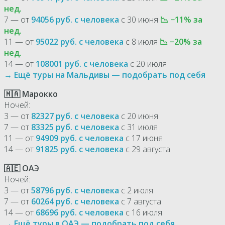
нед.
7 — от
94056 руб. с человека
с 30 июня
📉 −11% за
нед.
11 — от
95022 руб. с человека
с 8 июля
📉 −20% за
нед.
14 — от
108001 руб. с человека
с 20 июля
→ Ещё туры на Мальдивы — подобрать под себя
🇲🇦 Марокко
Ночей:
3 — от
82327 руб. с человека
с 20 июня
7 — от
83325 руб. с человека
с 31 июля
11 — от
94909 руб. с человека
с 17 июня
14 — от
91825 руб. с человека
с 29 августа
🇦🇪 ОАЭ
Ночей:
3 — от
58796 руб. с человека
с 2 июля
7 — от
60264 руб. с человека
с 7 августа
14 — от
68696 руб. с человека
с 16 июля
→ Ещё туры в ОАЭ — подобрать под себя