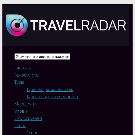
Главная
Авиабилеты
Туры
Туры на двоих человек
Туры на одного человека
Маршруты
Уловки
Околотревел
О нас
О нас