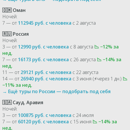
🇴🇲 Оман
Ночей:
7 — от
112945 руб. с человека
с 2 августа
🇷🇺 Россия
Ночей:
3 — от
12990 руб. с человека
с 8 августа
📉 −12% за
нед.
7 — от
16173 руб. с человека
с 26 августа
📉 −14% за
нед.
11 — от
29121 руб. с человека
с 22 августа
14 — от
26940 руб. с человека
с 3 июня (⚡через 1 дн.)
📉
−11% за нед.
→ Ещё туры по России — подобрать под себя
🇸🇦 Сауд. Аравия
Ночей:
3 — от
100875 руб. с человека
с 24 июля
7 — от
60120 руб. с человека
с 15 июня
📉 −14% за
нед.