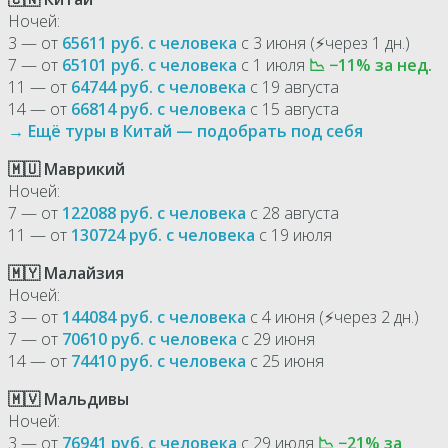
Ночей:
3 — от
65611 руб. с человека
с 3 июня (⚡через 1 дн.)
7 — от
65101 руб. с человека
с 1 июля
📉 −11% за нед.
11 — от
64744 руб. с человека
с 19 августа
14 — от
66814 руб. с человека
с 15 августа
→ Ещё туры в Китай — подобрать под себя
🇲🇺 Маврикий
Ночей:
7 — от
122088 руб. с человека
с 28 августа
11 — от
130724 руб. с человека
с 19 июля
🇲🇾 Малайзия
Ночей:
3 — от
144084 руб. с человека
с 4 июня (⚡через 2 дн.)
7 — от
70610 руб. с человека
с 29 июня
14 — от
74410 руб. с человека
с 25 июня
🇲🇻 Мальдивы
Ночей:
3 — от
76941 руб. с человека
с 29 июля
📉 −21% за