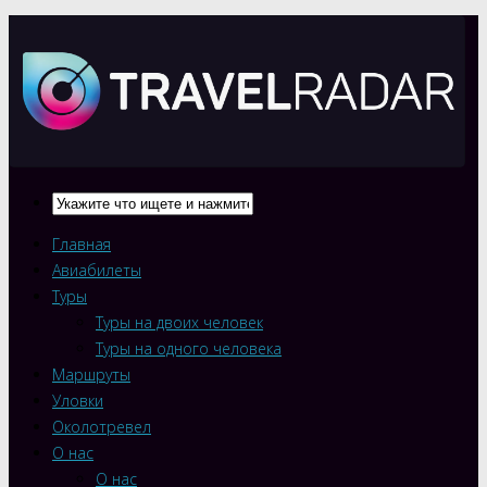
Главная
Авиабилеты
Туры
Туры на двоих человек
Туры на одного человека
Маршруты
Уловки
Околотревел
О нас
О нас