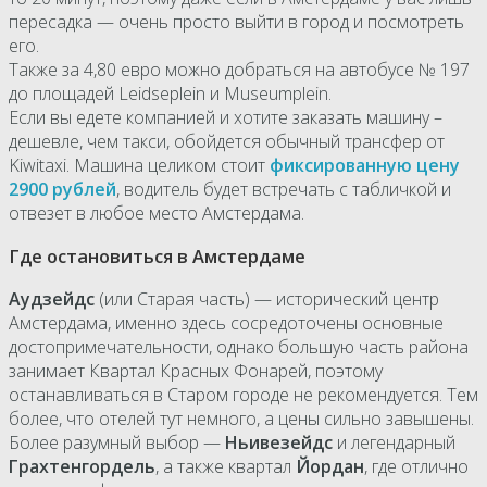
пересадка — очень просто выйти в город и посмотреть
его.
Также за 4,80 евро можно добраться на автобусе № 197
до площадей Leidseplein и Museumplein.
Если вы едете компанией и хотите заказать машину –
дешевле, чем такси, обойдется обычный трансфер от
Kiwitaxi. Машина целиком стоит
фиксированную цену
2900 рублей
, водитель будет встречать с табличкой и
отвезет в любое место Амстердама.
Где остановиться в Амстердаме
Аудзейдс
(или Старая часть) — исторический центр
Амстердама, именно здесь сосредоточены основные
достопримечательности, однако большую часть района
занимает Квартал Красных Фонарей, поэтому
останавливаться в Старом городе не рекомендуется. Тем
более, что отелей тут немного, а цены сильно завышены.
Более разумный выбор —
Ньивезейдс
и легендарный
Грахтенгордель
, а также квартал
Йордан
, где отлично