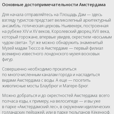
Основные достопримечательности Амстердама
Для начала отправляйтесь на Площадь Дам — здесь
взгляду туристов предстает великолепный архитектурный
ансамбль: готическая церковь Ньивекерк, построенная
на рубеже XIV и XV веков, Королевский дворец XVII века,
который горожане, впервые увидев, окрестили «восьмым
чудом света». Тут же можно обнаружить знаменитый
Музей мадам Тюссо в Амстердаме — первый филиал
всемирно известного лондонского музея восковых
фигур.
Совершенно необходимо прокатиться
по многочисленным каналам города и насладиться
видами Амстердама с воды. А еще — посетить
живописные мосты Блаубрюг и Магере-Брюг.
Можно добраться и до окрестностей Амстердама: всего
полчаса езды, к примеру, на велосипеде — и вы уже
в парке «Амстердамский лес», в окружении идиллических
голландских пейзажей, или в парке тюльпанов Кёкенхоф.