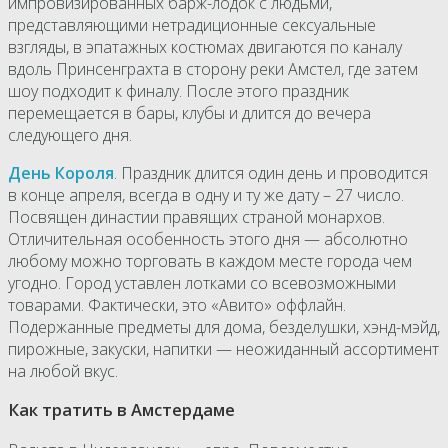
импровизированных барж-лодок с людьми,
представляющими нетрадиционные сексуальные
взгляды, в эпатажных костюмах двигаются по каналу
вдоль Принсенграхта в сторону реки Амстел, где затем
шоу подходит к финалу. После этого праздник
перемещается в бары, клубы и длится до вечера
следующего дня.
День Короля
. Праздник длится один день и проводится
в конце апреля, всегда в одну и ту же дату – 27 число.
Посвящен династии правящих страной монархов.
Отличительная особенность этого дня — абсолютно
любому можно торговать в каждом месте города чем
угодно. Город уставлен лотками со всевозможными
товарами. Фактически, это «Авито» оффлайн.
Подержанные предметы для дома, безделушки, хэнд-мэйд,
пирожные, закуски, напитки — неожиданный ассортимент
на любой вкус.
Как тратить в Амстердаме