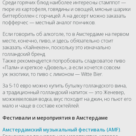
Среди горячих блюд наиболее интересны стамппот —
пюре из картофеля, говядины и овощей, мясные шарики
биттерболлен с горчицей. А на десерт можно заказать
пофферчес — местный аналог пончиков.
Если говорить об алкоголе, то в Амстердаме на первом
месте, конечно, пиво, и здесь обязательно стоит
заказать «Хайнекен», поскольку это изначально
голландский бренд.
Также рекомендуется попробовать сладковатое пиво
«Палм» и крепкое «Дювель», а если хочется совсем
уж экзотики, то пиво с лимоном — Witte Bier.
За 5-10 евро можно купить бутылку голландского вина,
а традиционный голландский напиток — это Женевер,
можжевеловая водка, вкус походит на джин, но пьют его
мало и чаще в составе коктейлей.
Фестивали и мероприятия в Амстердаме
Амстердамский музыкальный фестиваль (AMF)
.